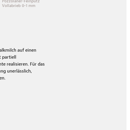
Pozzolaner-Feinputz
Vollabrieb 0-1 mm
alkmilch auf einen
 partiell
e realisieren. Für das
ng unerlässlich,
en.