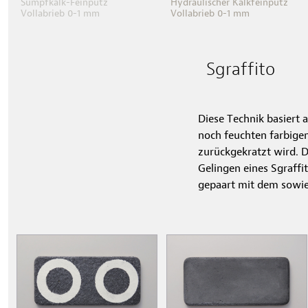
Sumpfkalk-Feinputz
Hydraulischer Kalkfeinputz
Vollabrieb 0-1 mm
Vollabrieb 0-1 mm
Sgraffito
Diese Technik basiert 
noch feuchten farbigen
zurückgekratzt wird. D
Gelingen eines Sgraffi
gepaart mit dem sowie