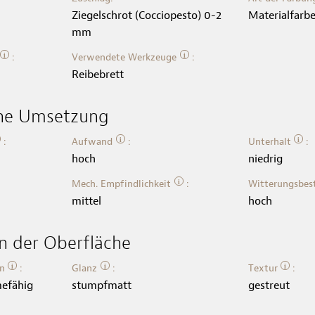
Ziegelschrot (Cocciopesto) 0-2
Materialfarb
mm
i
i
:
Verwendete Werkzeuge
:
Reibebrett
he Umsetzung
i
i
:
Aufwand
:
Unterhalt
:
hoch
niedrig
i
Mech. Empfindlichkeit
:
Witterungsbes
mittel
hoch
n der Oberfläche
i
i
i
en
:
Glanz
:
Textur
:
mefähig
stumpfmatt
gestreut