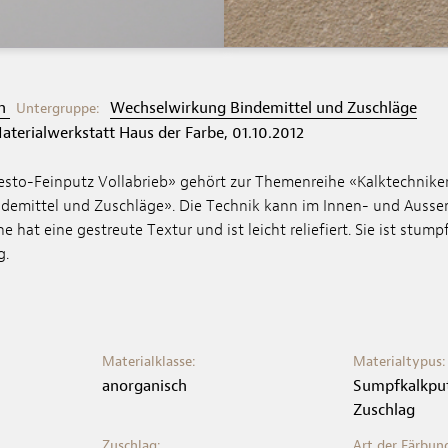
en
Wechselwirkung Bindemittel und Zuschläge
Untergruppe:
aterialwerkstatt Haus der Farbe, 01.10.2012
sto-Feinputz Vollabrieb» gehört zur Themenreihe «Kalktechnike
emittel und Zuschläge». Die Technik kann im Innen- und Aussen
e hat eine gestreute Textur und ist leicht reliefiert. Sie ist stum
g.
Materialklasse:
Materialtypus:
anorganisch
Sumpfkalkput
Zuschlag
Zuschlag:
Art der Färbun