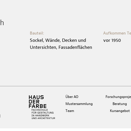
ch
Bauteil:
Aufkommen Te
Sockel, Wände, Decken und
vor 1950
Untersichten, Fassadenflächen
Über AO
Forschungsproje
Mustersammlung
Beratung
Team
Kursangebot