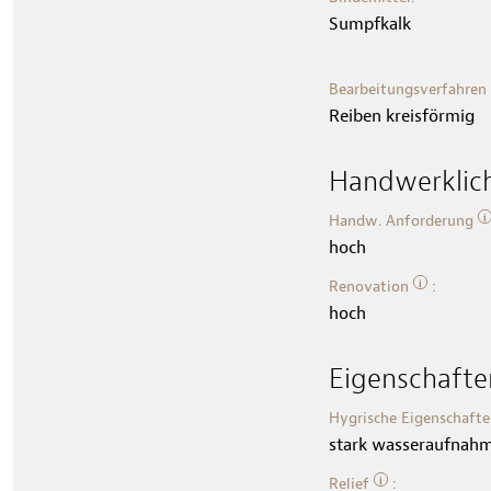
Sumpfkalk
Bearbeitungsverfahren
Reiben kreisförmig
Handwerklic
i
Handw. Anforderung
hoch
i
Renovation
:
hoch
Eigenschafte
Hygrische Eigenschaft
stark wasseraufnah
i
Relief
: