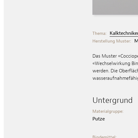
Kalktechnik
Thema:
M
Herstellung Muster:
Das Muster «Cocciope
«Wechselwirkung Bind
werden. Die Oberfläch
wasseraufnahmefähi
Untergrund
Materialgruppe:
Putze
Bindemittel: