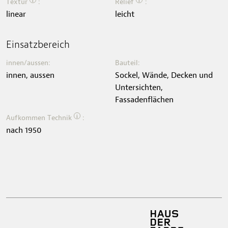
i
i
Textur
:
Relief
:
linear
leicht
Einsatzbereich
innen/aussen:
Bauteil:
innen, aussen
Sockel, Wände, Decken und
Untersichten,
Fassadenflächen
i
Aufkommen Technik
:
nach 1950