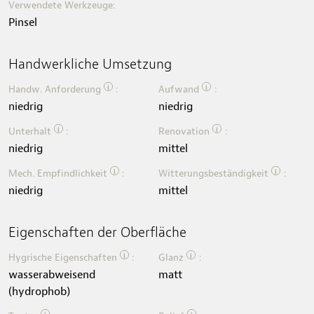
Verwendete Werkzeuge:
Pinsel
Handwerkliche Umsetzung
i
i
Handw. Anforderung
:
Aufwand
:
niedrig
niedrig
i
i
Unterhalt
:
Renovation
:
niedrig
mittel
i
i
Mech. Empfindlichkeit
:
Witterungsbeständigkeit
:
niedrig
mittel
Eigenschaften der Oberfläche
i
i
Hygrische Eigenschaften
:
Glanz
:
wasserabweisend
matt
(hydrophob)