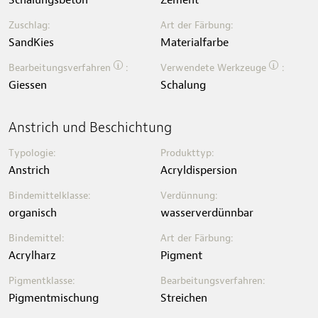
Zuschlag:
Art der Färbung:
SandKies
Materialfarbe
i
i
Bearbeitungsverfahren
:
Verwendete Werkzeuge
:
Giessen
Schalung
Anstrich und Beschichtung
Typologie:
Produkttyp:
Anstrich
Acryldispersion
Bindemittelklasse:
Verdünnung:
organisch
wasserverdünnbar
Bindemittel:
Art der Färbung:
Acrylharz
Pigment
Pigmentklasse:
Bearbeitungsverfahren:
Pigmentmischung
Streichen